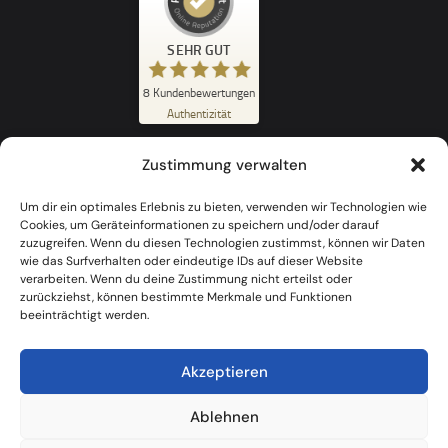
Kundenbewertungen und Erfahrungen zu
SEHR GUT
POLYGONS GmbH
SEHR GUT
8
Kundenbewertungen
8
Authentizität
1
Bewertungen von
anderen Quelle
5,00
/
5,00
Zustimmung verwalten
Erfahren Sie mehr über dieses Bewertungssiegel
Um dir ein optimales Erlebnis zu bieten, verwenden wir Technologien wie
Profil ansehen
16.07.2026
Cookies, um Geräteinformationen zu speichern und/oder darauf
zuzugreifen. Wenn du diesen Technologien zustimmst, können wir Daten
wie das Surfverhalten oder eindeutige IDs auf dieser Website
verarbeiten. Wenn du deine Zustimmung nicht erteilst oder
zurückziehst, können bestimmte Merkmale und Funktionen
beeinträchtigt werden.
Akzeptieren
Ablehnen