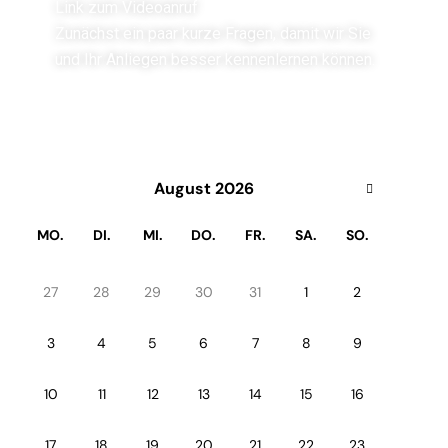
Link zum Videoanruf
Zunächst ein paar kurze Fragen, damit wir Sie
und Ihr Anliegen besser kennenlernen können.
Wählen Sie Ihr Zeitfenster ​
August 2026
MO.
DI.
MI.
DO.
FR.
SA.
SO.
27
28
29
30
31
1
2
3
4
5
6
7
8
9
10
11
12
13
14
15
16
17
18
19
20
21
22
23