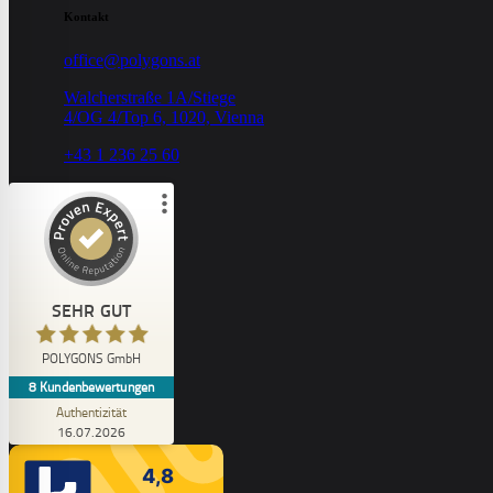
Kontakt
office@polygons.at
Walcherstraße 1A/Stiege
4/OG 4/Top 6, 1020, Vienna
+43 1 236 25 60
Kundenbewertungen und Erfahrungen zu
POLYGONS GmbH
SEHR GUT
8
SEHR GUT
1
Bewertungen von
POLYGONS GmbH
5,00
/
5,00
anderen Quelle
8
Kundenbewertungen
Authentizität
Erfahren Sie mehr über dieses Bewertungssiegel
16.07.2026
Profil ansehen
16.07.2026