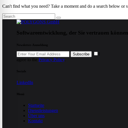
Can't find what you need? Take a moment and do a search below or s
Search
Softwareentwicklung, der Sie vertrauen können
Newsletter-Anmeldung
I
Subscribe
agree to the
Privacy Policy
.
Socials
LinkedIn
Menü
Startseite
Dienstleistungen
Über uns
Kontakt