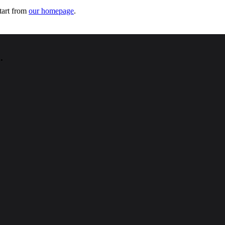
tart from
our homepage
.
.