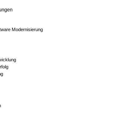
ungen
tware Modernisierung
wicklung
rfolg
ng
m