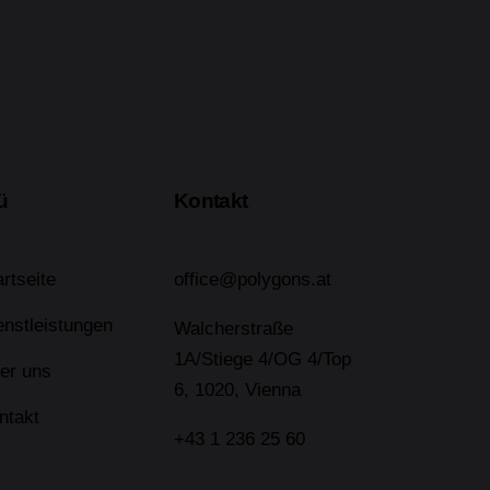
ü
Kontakt
artseite
office@polygons.at
enstleistungen
Walcherstraße
1A/Stiege 4/OG 4/Top
er uns
6, 1020, Vienna
ntakt
+43 1 236 25 60