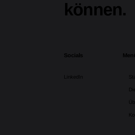
können.
Socials
Men
LinkedIn
St
Di
Üb
Ko